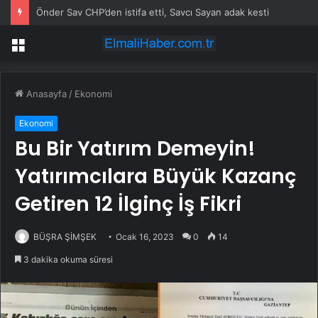
Önder Sav CHP’den istifa etti, Savcı Sayan adak kesti
Menü
Anasayfa
/
Ekonomi
Ekonomi
Bu Bir Yatırım Demeyin!
Yatırımcılara Büyük Kazanç
Getiren 12 İlginç İş Fikri
BÜŞRA ŞİMŞEK
Ocak 16, 2023
0
14
3 dakika okuma süresi