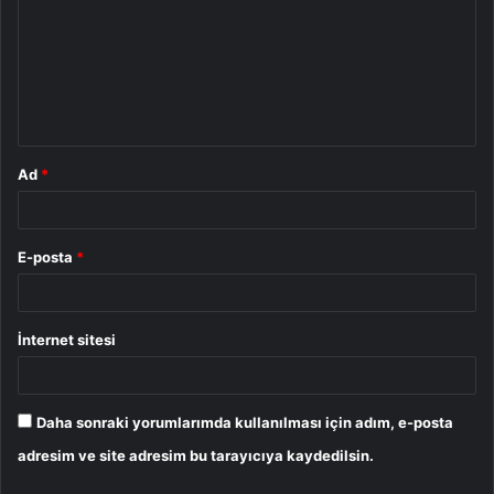
r
u
m
*
Ad
*
E-posta
*
İnternet sitesi
Daha sonraki yorumlarımda kullanılması için adım, e-posta
adresim ve site adresim bu tarayıcıya kaydedilsin.