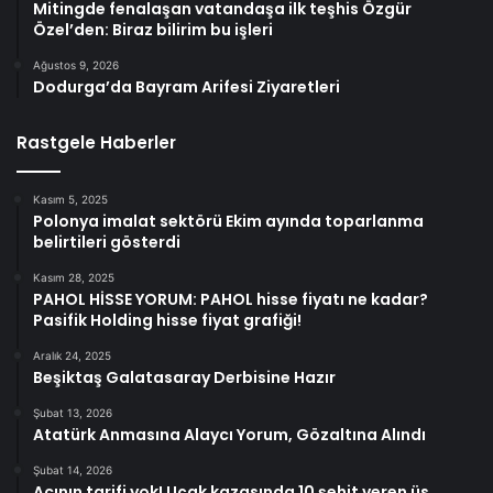
Mitingde fenalaşan vatandaşa ilk teşhis Özgür
Özel’den: Biraz bilirim bu işleri
Ağustos 9, 2026
Dodurga’da Bayram Arifesi Ziyaretleri
Rastgele Haberler
Kasım 5, 2025
Polonya imalat sektörü Ekim ayında toparlanma
belirtileri gösterdi
Kasım 28, 2025
PAHOL HİSSE YORUM: PAHOL hisse fiyatı ne kadar?
Pasifik Holding hisse fiyat grafiği!
Aralık 24, 2025
Beşiktaş Galatasaray Derbisine Hazır
Şubat 13, 2026
Atatürk Anmasına Alaycı Yorum, Gözaltına Alındı
Şubat 14, 2026
Acının tarifi yok! Uçak kazasında 10 şehit veren üs