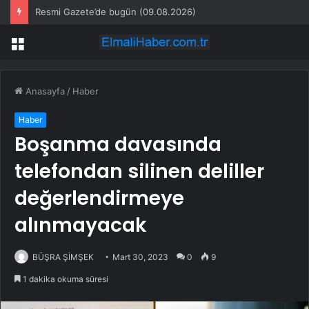
Resmi Gazete’de bugün (09.08.2026)
Menü
Anasayfa
/
Haber
Haber
Boşanma davasında
telefondan silinen deliller
değerlendirmeye
alınmayacak
BÜŞRA ŞİMŞEK
Mart 30, 2023
0
9
1 dakika okuma süresi