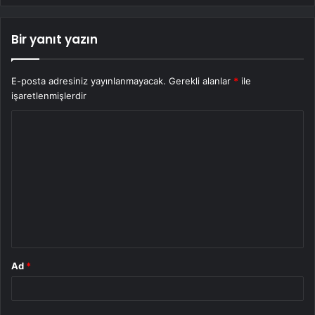
Bir yanıt yazın
E-posta adresiniz yayınlanmayacak.
Gerekli alanlar
*
ile
işaretlenmişlerdir
Y
o
r
u
m
*
Ad
*