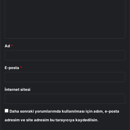
r
u
m
*
Ad
*
E-posta
*
İnternet sitesi
Daha sonraki yorumlarımda kullanılması için adım, e-posta
adresim ve site adresim bu tarayıcıya kaydedilsin.