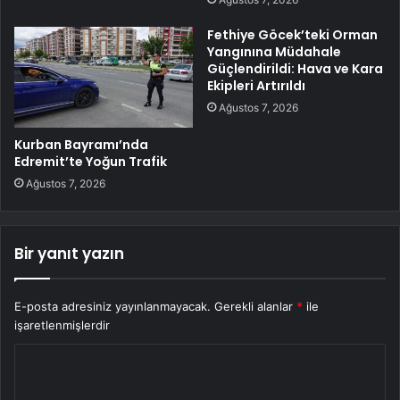
Fethiye Göcek’teki Orman
Yangınına Müdahale
Güçlendirildi: Hava ve Kara
Ekipleri Artırıldı
Ağustos 7, 2026
Kurban Bayramı’nda
Edremit’te Yoğun Trafik
Ağustos 7, 2026
Bir yanıt yazın
E-posta adresiniz yayınlanmayacak.
Gerekli alanlar
*
ile
işaretlenmişlerdir
Y
o