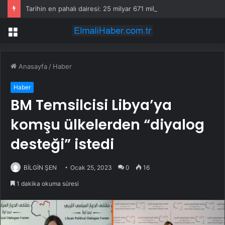
Tarihin en pahalı dairesi: 25 milyar 671 milyon liraya satıldı
Menü
Anasayfa
/
Haber
Haber
BM Temsilcisi Libya’ya
komşu ülkelerden “diyalog
desteği” istedi
BİLGİN ŞEN
Ocak 25, 2023
0
16
1 dakika okuma süresi