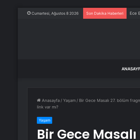
Ece E
Cumartesi, Ağustos 8 2026
Son Dakika Haberleri
ANASAY
Anasayfa
/
Yaşam
/
Bir Gece Masalı 27. bölüm fragm
link var mı?
Yaşam
Bir Gece Masalı