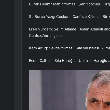
Burak Deniz : Mahir Yılmaz | Şehit çocuğu. Org
Su Burcu Yazgı Coşkun : Canfeza Kilimci | Bir Yö
Eren Vurdem: Selim Allame | Aslen Adanalı ancak
Canfeza’nın nişanlısı.
İrem Altuğ: Sevde Yılmaz | Sıla’nın halası. Yılma
Ecem Çalhan : Sıla Haroğlu | Urfa’nın Haroğlu aş