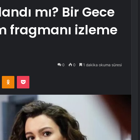
andı mı? Bir Gece
üm fragmanı izleme
0
0
1 dakika okuma süresi
VKontakte
Odnoklassniki
Pocket