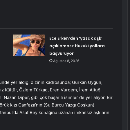
Ece Erken’den ‘yasak aşk’
açıklaması: Hukuki yollara
başvuruyor
Ağustos 8, 2026
ünde yer aldığı dizinin kadrosunda; Gürkan Uygun,
ız Kültür, Özlem Türkad, Eren Vurdem, İrem Altuğ,
azan Diper, gibi çok başarılı isimler de yer alıyor. Bir
Yörük kızı Canfeza’nın (Su Burcu Yazgı Coşkun)
tanbul’da Asaf Bey konağına uzanan imkansız aşklarını