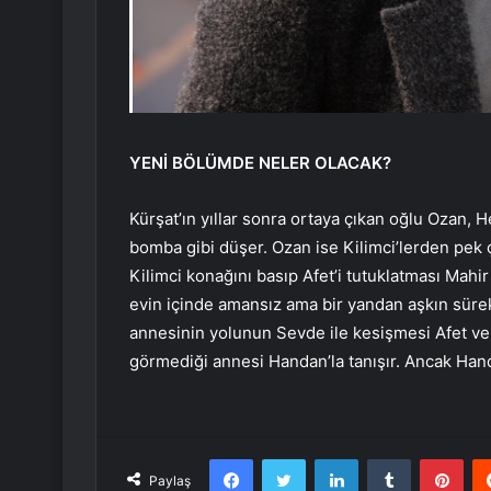
YENİ BÖLÜMDE NELER OLACAK?
Kürşat’ın yıllar sonra ortaya çıkan oğlu Ozan,
bomba gibi düşer. Ozan ise Kilimci’lerden pek ço
Kilimci konağını basıp Afet’i tutuklatması Mahir 
evin içinde amansız ama bir yandan aşkın sürekl
annesinin yolunun Sevde ile kesişmesi Afet ve
görmediği annesi Handan’la tanışır. Ancak Handa
Facebook
Twitter
LinkedIn
Tumblr
Pint
Paylaş