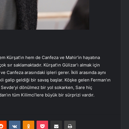
 Hem Kürşat’ın hem de Canfeza ve Mahir’in hayatına
k sır saklamaktadır. Kürşat’ın Gülizar’ı almak için
ve Canfeza arasındaki ipleri gerer. İkili arasında aynı
i galip geldiği bir savaş başlar. Köşke gelen Ferman’ın
 Sevde’yi dönülmez bir yol sokarken, Sare hiç
n’ın tüm Kilimci’lere büyük bir sürprizi vardır.
erest
Reddit
VKontakte
Odnoklassniki
Pocket
E-Posta ile paylaş
Yazdır