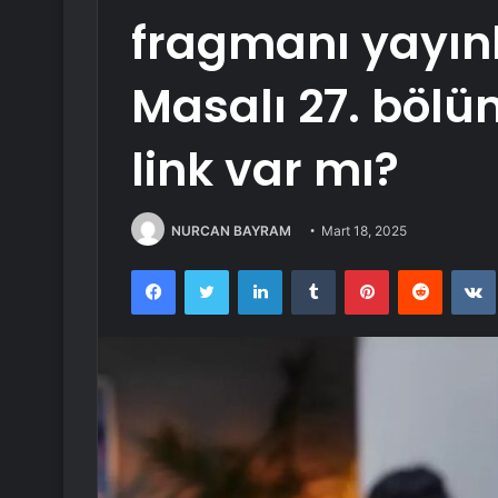
fragmanı yayınl
Masalı 27. böl
link var mı?
NURCAN BAYRAM
Mart 18, 2025
Facebook
Twitter
LinkedIn
Tumblr
Pinterest
Reddit