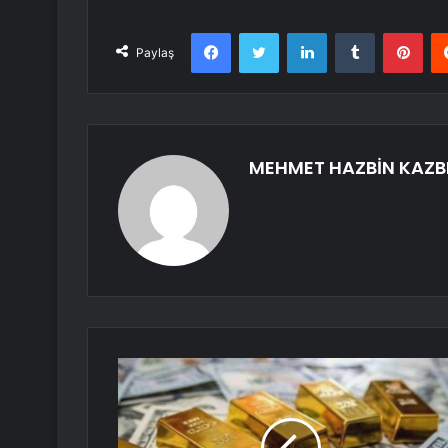
Facebook
Twitter
LinkedIn
Tumblr
Pint
Paylaş
MEHMET HAZBİN KAZB