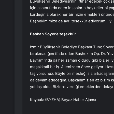
Büyükşehir Belediyesi’nin iftihar edecek çok ş
için canını feda eden insanların heykellerini y
kardeşiniz olarak her birinizin emekleri önün
Başhekimimize de ayrı teşekkür ediyorum. İyi k
Başkan Soyer’e teşekkür
İzmir Büyükşehir Belediye Başkanı Tunç Soyer’i
bırakmadığını ifade eden Başhekim Op. Dr. Yav
Bayramı’nda da her zaman olduğu gibi bizleri y
meşakkatli bir iş. Ailenizden önce geliyor. Has
taşıyorsunuz. Böyle bir mesleği siz arkadaşla
da devam edeceğim. Başkanımız en az bizim ka
yoldaş oldu. Bizlere verdiği emeklerden dolay
Kaynak: (BYZHA) Beyaz Haber Ajansı