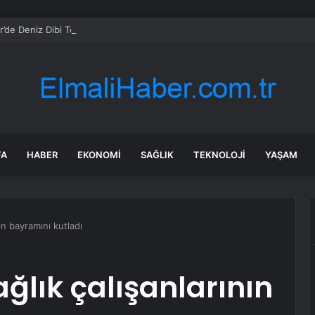
’de Deniz Dibi Temizliği
FA
HABER
EKONOMI
SAĞLIK
TEKNOLOJI
YAŞAM
ın bayramını kutladı
ğlık çalışanlarının