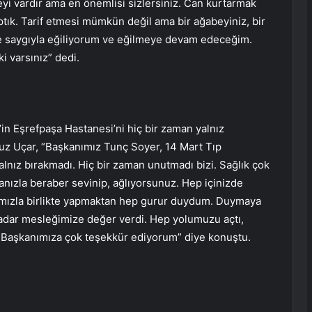
eyi vardır ama en önemlisi sizlersiniz. Can kurtarmak
aptık. Tarif etmesi mümkün değil ama bir ağabeyiniz, bir
de saygıyla eğiliyorum ve eğilmeye devam edeceğim.
i varsınız” dedi.
n Eşrefpaşa Hastanesi’ni hiç bir zaman yalnız
uz Uçar, “Başkanımız Tunç Soyer, 14 Mart Tıp
alnız bırakmadı. Hiç bir zaman unutmadı bizi. Sağlık çok
tanızla beraber sevinip, ağlıyorsunuz. Hep içinizde
rımızla birlikte yapmaktan hep gurur duydum. Duymaya
dar mesleğimize değer verdi. Hep yolumuzu açtı,
ı Başkanımıza çok teşekkür ediyorum” diye konuştu.