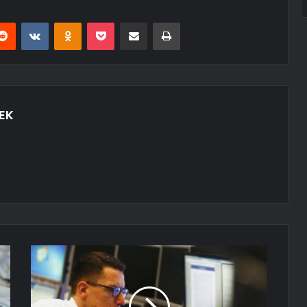
erest
Reddit
VKontakte
Odnoklassniki
Pocket
E-Posta ile paylaş
Yazdır
EK