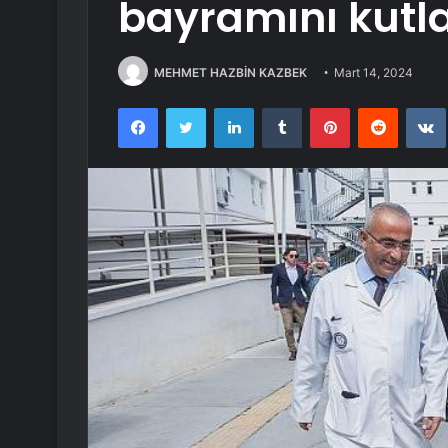
bayramını kutl
MEHMET HAZBİN KAZBEK
Mart 14, 2024
Facebook
Twitter
LinkedIn
Tumblr
Pinterest
Reddit