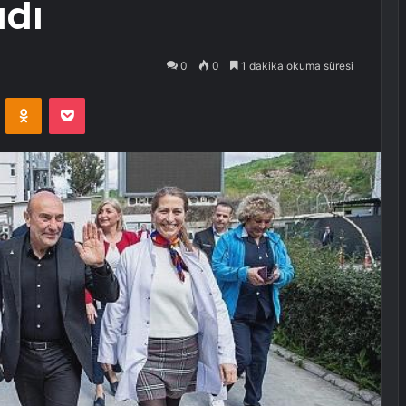
adı
0
0
1 dakika okuma süresi
VKontakte
Odnoklassniki
Pocket