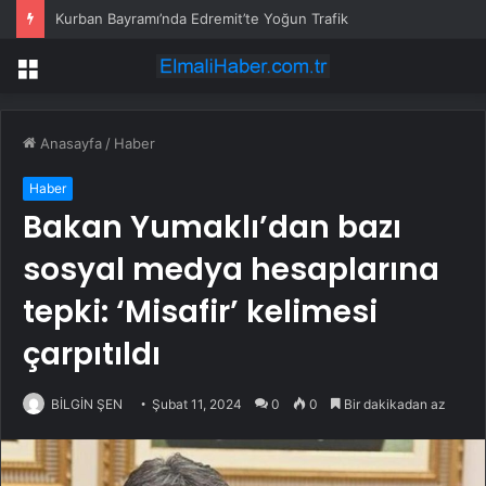
Kurban Bayramı’nda Edremit’te Yoğun Trafik
Menü
Anasayfa
/
Haber
Haber
Bakan Yumaklı’dan bazı
sosyal medya hesaplarına
tepki: ‘Misafir’ kelimesi
çarpıtıldı
BİLGİN ŞEN
Şubat 11, 2024
0
0
Bir dakikadan az