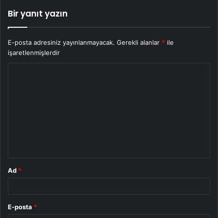
Bir yanıt yazın
E-posta adresiniz yayınlanmayacak.
Gerekli alanlar
*
ile
işaretlenmişlerdir
Y
o
r
u
m
*
Ad
*
E-posta
*