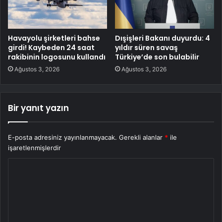
Havayolu şirketleri bahse
Dışişleri Bakanı duyurdu: 4
girdi! Kaybeden 24 saat
yıldır süren savaş
rakibinin logosunu kullandı
Türkiye’de son bulabilir
Ağustos 3, 2026
Ağustos 3, 2026
Bir yanıt yazın
E-posta adresiniz yayınlanmayacak.
Gerekli alanlar
*
ile
işaretlenmişlerdir
Y
o
r
u