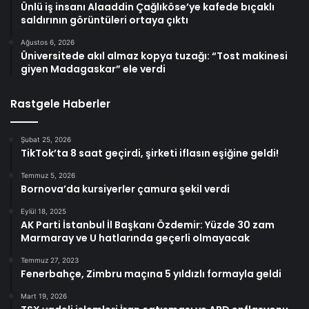
Ünlü iş insanı Alaaddin Çağlıköse’ye kafede bıçaklı
saldırının görüntüleri ortaya çıktı
Ağustos 6, 2026
Üniversitede akıl almaz kopya tuzağı: “Tost makinesi
giyen Madagaskar” ele verdi
Rastgele Haberler
Şubat 25, 2026
TikTok’ta 8 saat geçirdi, şirketi iflasın eşiğine geldi!
Temmuz 5, 2026
Bornova’da kursiyerler çamura şekil verdi
Eylül 18, 2025
AK Parti İstanbul İl Başkanı Özdemir: Yüzde 30 zam
Marmaray ve U hatlarında geçerli olmayacak
Temmuz 27, 2023
Fenerbahçe, Zimbru maçına 5 yıldızlı formayla geldi
Mart 19, 2026