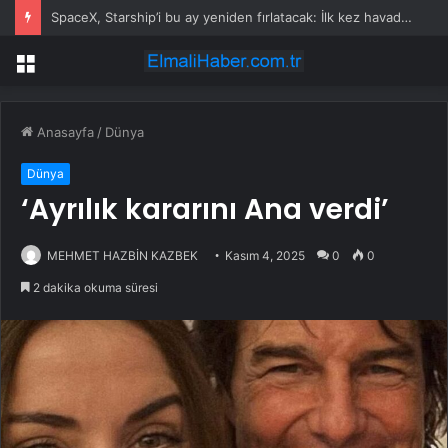
SpaceX, Starship’i bu ay yeniden fırlatacak: İlk kez havada yakalanacak
Menü
Anasayfa
/
Dünya
Dünya
‘Ayrılık kararını Ana verdi’
MEHMET HAZBİN KAZBEK
Kasım 4, 2025
0
0
2 dakika okuma süresi