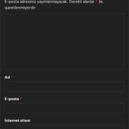
E-posta adresiniz yayınlanmayacak.
Gerekli alanlar
*
ile
işaretlenmişlerdir
Y
o
r
u
m
*
Ad
*
E-posta
*
İnternet sitesi