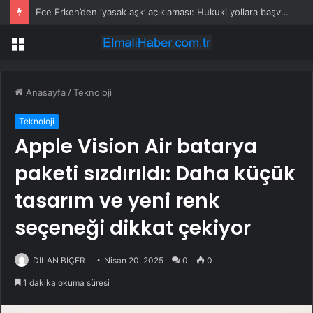
Ece Erken’den ‘yasak aşk’ açıklaması: Hukuki yollara başvuruyor
Menü
Anasayfa
/
Teknoloji
Teknoloji
Apple Vision Air batarya
paketi sızdırıldı: Daha küçük
tasarım ve yeni renk
seçeneği dikkat çekiyor
DİLAN BİÇER
Nisan 20, 2025
0
0
1 dakika okuma süresi