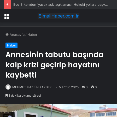
Ece Erken’den ‘yasak aşk’ açıklaması: Hukuki yollara başvuruyor
Menü
Anasayfa
/
Haber
Haber
Annesinin tabutu başında
kalp krizi geçirip hayatını
kaybetti
MEHMET HAZBİN KAZBEK
Mart 17, 2025
0
0
1 dakika okuma süresi