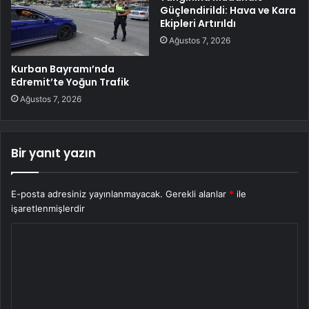
Güçlendirildi: Hava ve Kara
Ekipleri Artırıldı
Ağustos 7, 2026
Kurban Bayramı’nda
Edremit’te Yoğun Trafik
Ağustos 7, 2026
Bir yanıt yazın
E-posta adresiniz yayınlanmayacak.
Gerekli alanlar
*
ile
işaretlenmişlerdir
Y
o
r
u