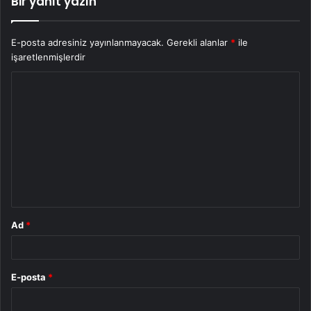
Bir yanıt yazın
E-posta adresiniz yayınlanmayacak.
Gerekli alanlar
*
ile
işaretlenmişlerdir
Y
o
r
u
m
*
Ad
*
E-posta
*