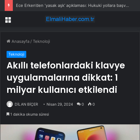
Ece Erken’den ‘yasak aşk’ açıklaması: Hukuki yollara başvuruyor
Menü
Anasayfa
/
Teknoloji
Teknoloji
Akıllı telefonlardaki klavye
uygulamalarına dikkat: 1
milyar kullanıcı etkilendi
DİLAN BİÇER
Nisan 29, 2024
0
0
1 dakika okuma süresi