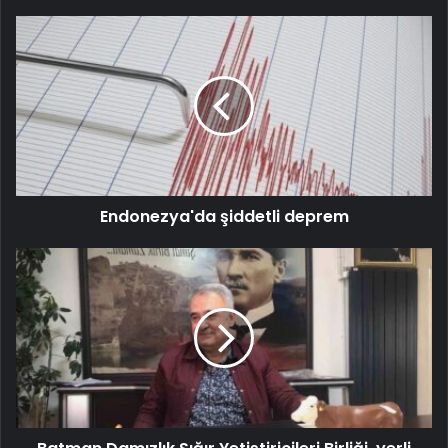
Endonezya'da şiddetli deprem