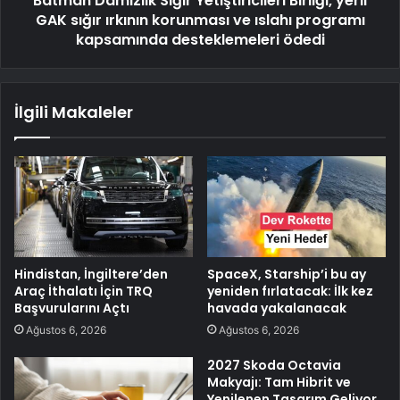
Batman Damızlık Sığır Yetiştiricileri Birliği, yerli
GAK sığır ırkının korunması ve ıslahı programı
kapsamında desteklemeleri ödedi
İlgili Makaleler
Hindistan, İngiltere’den
SpaceX, Starship’i bu ay
Araç İthalatı İçin TRQ
yeniden fırlatacak: İlk kez
Başvurularını Açtı
havada yakalanacak
Ağustos 6, 2026
Ağustos 6, 2026
2027 Skoda Octavia
Makyajı: Tam Hibrit ve
Yenilenen Tasarım Geliyor