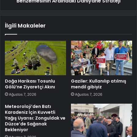
Benzemesinin Ardındaki Dâhiyane Strateji
İlgili Makaleler
Doğa Harikası Tosunlu
Gaziler: Kullanılıp atılmış
Gölü’ne Ziyaretçi Akını
mendil gibiyiz
Ağustos 7, 2026
Ağustos 7, 2026
Meteoroloji’den Batı
Karadeniz İçin Kuvvetli
Yağış Uyarısı: Zonguldak ve
Düzce’de Sağanak
Bekleniyor