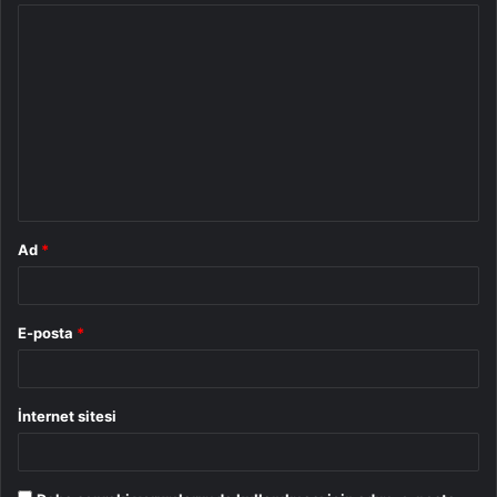
Y
o
r
u
m
*
Ad
*
E-posta
*
İnternet sitesi