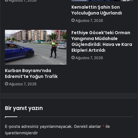
Ağustos 7, 2026
Kemalettin Şahin Son
Yolculuğuna Uğurlandı
Ağustos 7, 2026
Fethiye Göcek’teki Orman
Yangınına Müdahale
Güçlendirildi: Hava ve Kara
Ekipleri Artırıldı
Ağustos 7, 2026
Kurban Bayramı’nda
Edremit’te Yoğun Trafik
Ağustos 7, 2026
Bir yanıt yazın
E-posta adresiniz yayınlanmayacak.
Gerekli alanlar
*
ile
işaretlenmişlerdir