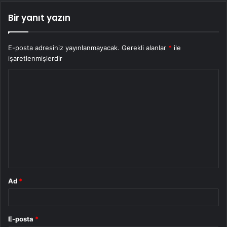
Bir yanıt yazın
E-posta adresiniz yayınlanmayacak.
Gerekli alanlar
*
ile
işaretlenmişlerdir
Y
o
r
u
m
*
Ad
*
E-posta
*