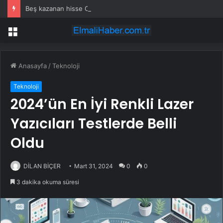
Beş kazanan hisse Cuma günü piyasa öncesi yükselişe liderlik etti
Menü
Anasayfa
/
Teknoloji
Teknoloji
2024’ün En İyi Renkli Lazer
Yazıcıları Testlerde Belli
Oldu
DİLAN BİÇER
Mart 31, 2024
0
0
3 dakika okuma süresi