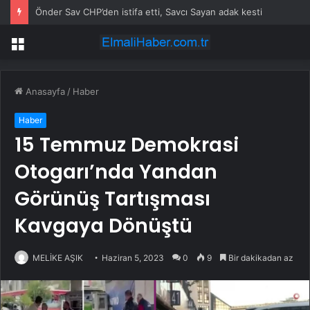
Önder Sav CHP’den istifa etti, Savcı Sayan adak kesti
Menü
Anasayfa
/
Haber
Haber
15 Temmuz Demokrasi
Otogarı’nda Yandan
Görünüş Tartışması
Kavgaya Dönüştü
MELİKE AŞIK
Haziran 5, 2023
0
9
Bir dakikadan az