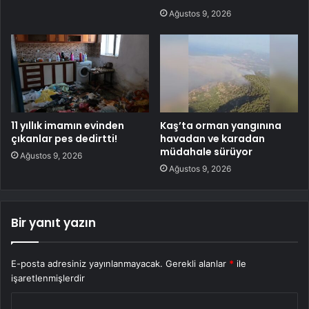
Ağustos 9, 2026
11 yıllık imamın evinden
Kaş’ta orman yangınına
çıkanlar pes dedirtti!
havadan ve karadan
müdahale sürüyor
Ağustos 9, 2026
Ağustos 9, 2026
Bir yanıt yazın
E-posta adresiniz yayınlanmayacak.
Gerekli alanlar
*
ile
işaretlenmişlerdir
Y