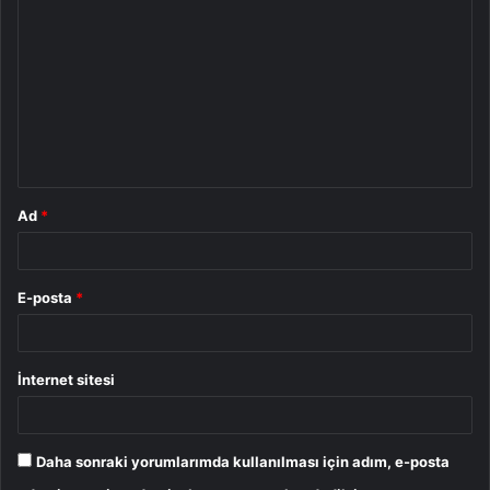
o
r
u
m
*
Ad
*
E-posta
*
İnternet sitesi
Daha sonraki yorumlarımda kullanılması için adım, e-posta