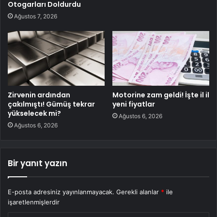
Otogarları Doldurdu
Ağustos 7, 2026
Zirvenin ardından
Motorine zam geldi! İşte il il
çakılmıştı! Gümüş tekrar
yeni fiyatlar
yükselecek mi?
Ağustos 6, 2026
Ağustos 6, 2026
Bir yanıt yazın
E-posta adresiniz yayınlanmayacak.
Gerekli alanlar
*
ile
işaretlenmişlerdir