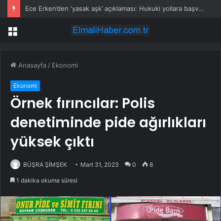
Ece Erken’den ‘yasak aşk’ açıklaması: Hukuki yollara başvuruyor
Menü
Anasayfa
/
Ekonomi
Ekonomi
Örnek fırıncılar: Polis
denetiminde pide ağırlıkları
yüksek çıktı
BÜŞRA ŞİMŞEK
Mart 31, 2023
0
8
1 dakika okuma süresi