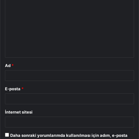
Y
o
r
u
m
*
Ad
*
E-posta
*
İnternet sitesi
Daha sonraki yorumlarımda kullanılması için adım, e-posta