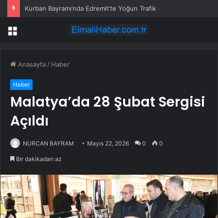
Kurban Bayramı’nda Edremit’te Yoğun Trafik
Menü
Anasayfa
/
Haber
Haber
Malatya’da 28 Şubat Sergisi
Açıldı
NURCAN BAYRAM
Mayıs 22, 2026
0
0
Bir dakikadan az