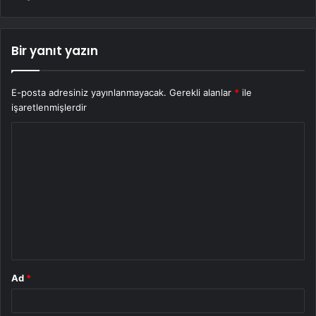
Bir yanıt yazın
E-posta adresiniz yayınlanmayacak.
Gerekli alanlar
*
ile
işaretlenmişlerdir
Y
o
r
u
m
*
Ad
*