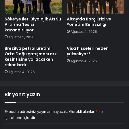
Söke’ye İleri Biyolojik Atı Su
Altay’da Borç Krizi ve
Artırma Tesisi
Yönetim Belirsizliği
kazandırılıyor
Ağustos 4, 2026
Ağustos 5, 2026
Brezilya petrol üretimi
Visa hisseleri neden
Orta Doğu çatışması arz
yükseliyor?
kesintisine yol açarken
Ağustos 4, 2026
rekor kırdı
Ağustos 4, 2026
Bir yanıt yazın
E-posta adresiniz yayınlanmayacak.
Gerekli alanlar
*
ile
işaretlenmişlerdir
Y