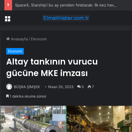
SpaceX, Starship’i bu ay yeniden fırlatacak: İlk kez havada yakalanacak
Menü
Anasayfa
/
Ekonomi
Ekonomi
Altay tankının vurucu
gücüne MKE imzası
BÜŞRA ŞİMŞEK
Nisan 30, 2023
0
7
1 dakika okuma süresi