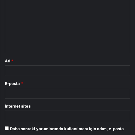
o
r
u
m
*
Ad
*
E-posta
*
İnternet sitesi
Daha sonraki yorumlarımda kullanılması için adım, e-posta